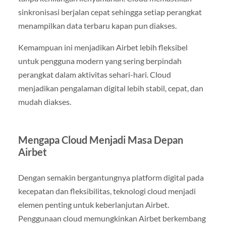
sinkronisasi berjalan cepat sehingga setiap perangkat
menampilkan data terbaru kapan pun diakses.
Kemampuan ini menjadikan Airbet lebih fleksibel
untuk pengguna modern yang sering berpindah
perangkat dalam aktivitas sehari-hari. Cloud
menjadikan pengalaman digital lebih stabil, cepat, dan
mudah diakses.
Mengapa Cloud Menjadi Masa Depan
Airbet
Dengan semakin bergantungnya platform digital pada
kecepatan dan fleksibilitas, teknologi cloud menjadi
elemen penting untuk keberlanjutan Airbet.
Penggunaan cloud memungkinkan Airbet berkembang