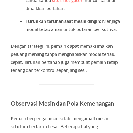
tanda-tanda
situs slot gacor
muncul, taruhan
dinaikkan perlahan.
Turunkan taruhan saat mesin dingin:
Menjaga
modal tetap aman untuk putaran berikutnya.
Dengan strategi ini, pemain dapat memaksimalkan
peluang menang tanpa menghabiskan modal terlalu
cepat. Taruhan bertahap juga membuat pemain tetap
tenang dan terkontrol sepanjang sesi.
Observasi Mesin dan Pola Kemenangan
Pemain berpengalaman selalu mengamati mesin
sebelum bertaruh besar. Beberapa hal yang