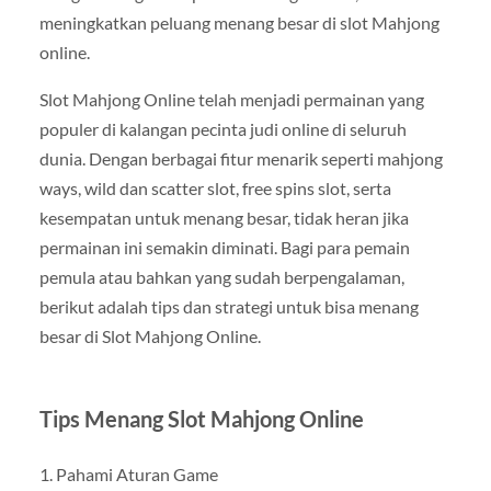
meningkatkan peluang menang besar di slot Mahjong
online.
Slot Mahjong Online telah menjadi permainan yang
populer di kalangan pecinta judi online di seluruh
dunia. Dengan berbagai fitur menarik seperti mahjong
ways, wild dan scatter slot, free spins slot, serta
kesempatan untuk menang besar, tidak heran jika
permainan ini semakin diminati. Bagi para pemain
pemula atau bahkan yang sudah berpengalaman,
berikut adalah tips dan strategi untuk bisa menang
besar di Slot Mahjong Online.
Tips Menang Slot Mahjong Online
1. Pahami Aturan Game