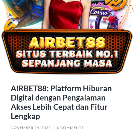
AIRBET88: Platform Hiburan
Digital dengan Pengalaman
Akses Lebih Cepat dan Fitur
Lengkap
NOVEMBER 24, 2025
/
0 COMMENTS