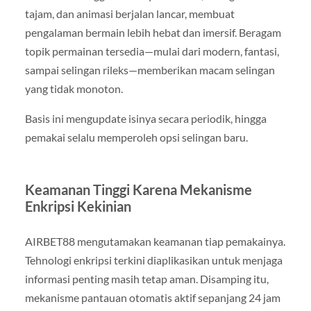
tajam, dan animasi berjalan lancar, membuat
pengalaman bermain lebih hebat dan imersif. Beragam
topik permainan tersedia—mulai dari modern, fantasi,
sampai selingan rileks—memberikan macam selingan
yang tidak monoton.
Basis ini mengupdate isinya secara periodik, hingga
pemakai selalu memperoleh opsi selingan baru.
Keamanan Tinggi Karena Mekanisme
Enkripsi Kekinian
AIRBET88 mengutamakan keamanan tiap pemakainya.
Tehnologi enkripsi terkini diaplikasikan untuk menjaga
informasi penting masih tetap aman. Disamping itu,
mekanisme pantauan otomatis aktif sepanjang 24 jam