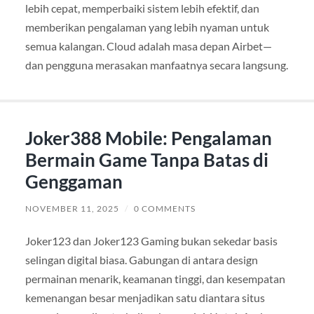
lebih cepat, memperbaiki sistem lebih efektif, dan
memberikan pengalaman yang lebih nyaman untuk
semua kalangan. Cloud adalah masa depan Airbet—
dan pengguna merasakan manfaatnya secara langsung.
Joker388 Mobile: Pengalaman
Bermain Game Tanpa Batas di
Genggaman
NOVEMBER 11, 2025
/
0 COMMENTS
Joker123 dan Joker123 Gaming bukan sekedar basis
selingan digital biasa. Gabungan di antara design
permainan menarik, keamanan tinggi, dan kesempatan
kemenangan besar menjadikan satu diantara situs