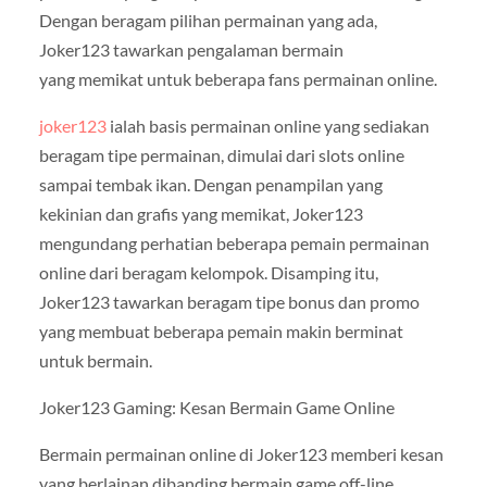
Dengan beragam pilihan permainan yang ada,
Joker123 tawarkan pengalaman bermain
yang memikat untuk beberapa fans permainan online.
joker123
ialah basis permainan online yang sediakan
beragam tipe permainan, dimulai dari slots online
sampai tembak ikan. Dengan penampilan yang
kekinian dan grafis yang memikat, Joker123
mengundang perhatian beberapa pemain permainan
online dari beragam kelompok. Disamping itu,
Joker123 tawarkan beragam tipe bonus dan promo
yang membuat beberapa pemain makin berminat
untuk bermain.
Joker123 Gaming: Kesan Bermain Game Online
Bermain permainan online di Joker123 memberi kesan
yang berlainan dibanding bermain game off-line.