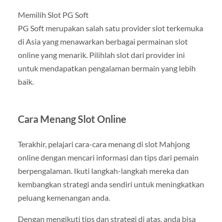
Memilih Slot PG Soft
PG Soft merupakan salah satu provider slot terkemuka
di Asia yang menawarkan berbagai permainan slot
online yang menarik. Pilihlah slot dari provider ini
untuk mendapatkan pengalaman bermain yang lebih
baik.
Cara Menang Slot Online
Terakhir, pelajari cara-cara menang di slot Mahjong
online dengan mencari informasi dan tips dari pemain
berpengalaman. Ikuti langkah-langkah mereka dan
kembangkan strategi anda sendiri untuk meningkatkan
peluang kemenangan anda.
Dengan mengikuti tips dan strategi di atas, anda bisa