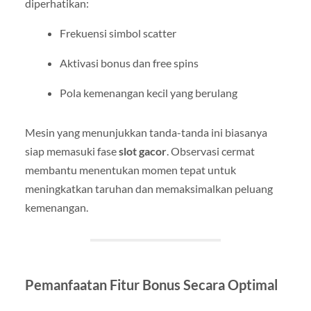
diperhatikan:
Frekuensi simbol scatter
Aktivasi bonus dan free spins
Pola kemenangan kecil yang berulang
Mesin yang menunjukkan tanda-tanda ini biasanya
siap memasuki fase
slot gacor
. Observasi cermat
membantu menentukan momen tepat untuk
meningkatkan taruhan dan memaksimalkan peluang
kemenangan.
Pemanfaatan Fitur Bonus Secara Optimal