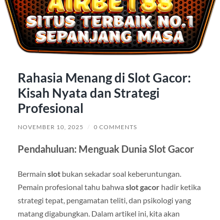
Rahasia Menang di Slot Gacor:
Kisah Nyata dan Strategi
Profesional
NOVEMBER 10, 2025
/
0 COMMENTS
Pendahuluan: Menguak Dunia Slot Gacor
Bermain
slot
bukan sekadar soal keberuntungan.
Pemain profesional tahu bahwa
slot gacor
hadir ketika
strategi tepat, pengamatan teliti, dan psikologi yang
matang digabungkan. Dalam artikel ini, kita akan