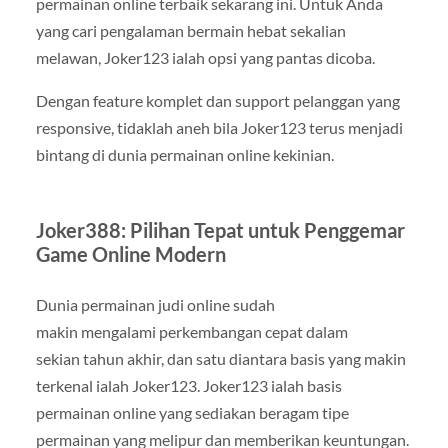
permainan online terbaik sekarang ini. Untuk Anda
yang cari pengalaman bermain hebat sekalian
melawan, Joker123 ialah opsi yang pantas dicoba.
Dengan feature komplet dan support pelanggan yang
responsive, tidaklah aneh bila Joker123 terus menjadi
bintang di dunia permainan online kekinian.
Joker388: Pilihan Tepat untuk Penggemar
Game Online Modern
Dunia permainan judi online sudah
makin mengalami perkembangan cepat dalam
sekian tahun akhir, dan satu diantara basis yang makin
terkenal ialah Joker123. Joker123 ialah basis
permainan online yang sediakan beragam tipe
permainan yang melipur dan memberikan keuntungan.