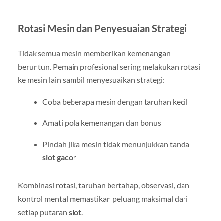
Rotasi Mesin dan Penyesuaian Strategi
Tidak semua mesin memberikan kemenangan
beruntun. Pemain profesional sering melakukan rotasi
ke mesin lain sambil menyesuaikan strategi:
Coba beberapa mesin dengan taruhan kecil
Amati pola kemenangan dan bonus
Pindah jika mesin tidak menunjukkan tanda
slot gacor
Kombinasi rotasi, taruhan bertahap, observasi, dan
kontrol mental memastikan peluang maksimal dari
setiap putaran
slot
.