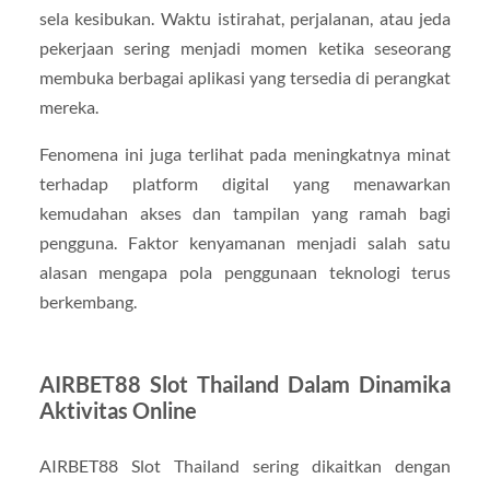
sela kesibukan. Waktu istirahat, perjalanan, atau jeda
pekerjaan sering menjadi momen ketika seseorang
membuka berbagai aplikasi yang tersedia di perangkat
mereka.
Fenomena ini juga terlihat pada meningkatnya minat
terhadap platform digital yang menawarkan
kemudahan akses dan tampilan yang ramah bagi
pengguna. Faktor kenyamanan menjadi salah satu
alasan mengapa pola penggunaan teknologi terus
berkembang.
AIRBET88 Slot Thailand Dalam Dinamika
Aktivitas Online
AIRBET88 Slot Thailand sering dikaitkan dengan