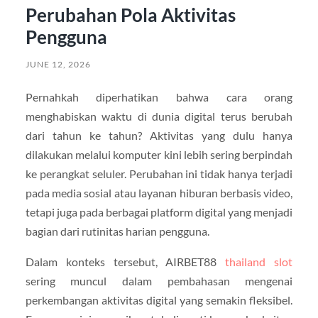
Perubahan Pola Aktivitas
Pengguna
JUNE 12, 2026
Pernahkah diperhatikan bahwa cara orang
menghabiskan waktu di dunia digital terus berubah
dari tahun ke tahun? Aktivitas yang dulu hanya
dilakukan melalui komputer kini lebih sering berpindah
ke perangkat seluler. Perubahan ini tidak hanya terjadi
pada media sosial atau layanan hiburan berbasis video,
tetapi juga pada berbagai platform digital yang menjadi
bagian dari rutinitas harian pengguna.
Dalam konteks tersebut, AIRBET88
thailand slot
sering muncul dalam pembahasan mengenai
perkembangan aktivitas digital yang semakin fleksibel.