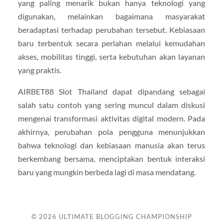
yang paling menarik bukan hanya teknologi yang
digunakan, melainkan bagaimana masyarakat
beradaptasi terhadap perubahan tersebut. Kebiasaan
baru terbentuk secara perlahan melalui kemudahan
akses, mobilitas tinggi, serta kebutuhan akan layanan
yang praktis.
AIRBET88 Slot Thailand dapat dipandang sebagai
salah satu contoh yang sering muncul dalam diskusi
mengenai transformasi aktivitas digital modern. Pada
akhirnya, perubahan pola pengguna menunjukkan
bahwa teknologi dan kebiasaan manusia akan terus
berkembang bersama, menciptakan bentuk interaksi
baru yang mungkin berbeda lagi di masa mendatang.
© 2026
ULTIMATE BLOGGING CHAMPIONSHIP