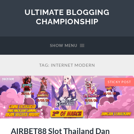
ULTIMATE BLOGGING
CHAMPIONSHIP
SHOW MENU
TAG:
INTERNET MODERN
STICKY POST
AIRBET88 Slot Thailand Dan