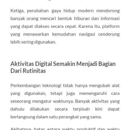
Ketiga, perubahan gaya hidup modern mendorong
banyak orang mencari bentuk hiburan dan informasi
yang dapat diakses secara cepat. Karena itu, platform
yang menawarkan kemudahan navigasi cenderung
lebih sering digunakan.
Aktivitas Digital Semakin Menjadi Bagian
Dari Rutinitas
Perkembangan teknologi tidak hanya mengubah alat
yang digunakan, tetapi juga memengaruhi cara
seseorang mengatur waktunya. Banyak aktivitas yang
dahulu dilakukan secara terpisah kini dapat
berlangsung dalam satu perangkat yang sama.
Akibatnya, batas antara waktu produktif dan waktu