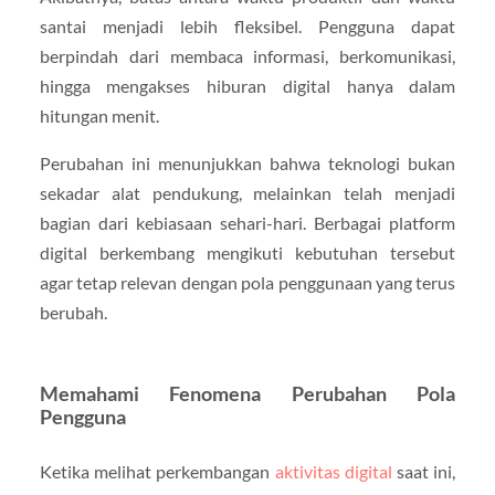
santai menjadi lebih fleksibel. Pengguna dapat
berpindah dari membaca informasi, berkomunikasi,
hingga mengakses hiburan digital hanya dalam
hitungan menit.
Perubahan ini menunjukkan bahwa teknologi bukan
sekadar alat pendukung, melainkan telah menjadi
bagian dari kebiasaan sehari-hari. Berbagai platform
digital berkembang mengikuti kebutuhan tersebut
agar tetap relevan dengan pola penggunaan yang terus
berubah.
Memahami Fenomena Perubahan Pola
Pengguna
Ketika melihat perkembangan
aktivitas digital
saat ini,