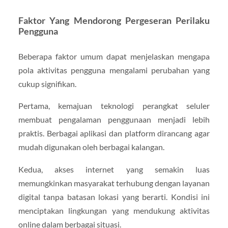
Faktor Yang Mendorong Pergeseran Perilaku
Pengguna
Beberapa faktor umum dapat menjelaskan mengapa
pola aktivitas pengguna mengalami perubahan yang
cukup signifikan.
Pertama, kemajuan teknologi perangkat seluler
membuat pengalaman penggunaan menjadi lebih
praktis. Berbagai aplikasi dan platform dirancang agar
mudah digunakan oleh berbagai kalangan.
Kedua, akses internet yang semakin luas
memungkinkan masyarakat terhubung dengan layanan
digital tanpa batasan lokasi yang berarti. Kondisi ini
menciptakan lingkungan yang mendukung aktivitas
online dalam berbagai situasi.